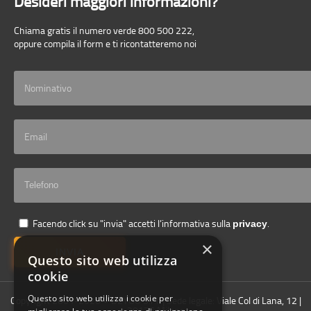
800 033 719
Desideri maggiori informazioni?
Chiama gratis il numero verde 800 500 222,
800 033 725
oppure compila il form e ti ricontatteremo noi
800 033 756
800 033 787
800 034 126
800 034 131
800 034 149
Facendo click su "invia" accetti l’informativa sulla
.
privacy
800 034 153
×
INVIA
Questo sito web utilizza
800 034 170
cookie
Questo sito web utilizza i cookie per
Copyright 2001-2026 © B2YOU S.r.l. | Sede legale: Viale Col di Lana, 12 |
20136 Milano