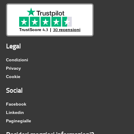
800 032 866
800 032 871
4.3
30
TrustScore
recensioni
800 032 875
Legal
800 032 877
Condizioni
Privacy
800 032 879
Cookie
800 032 884
Social
800 032 891
Facebook
Linkedin
800 032 897
Paginegialle