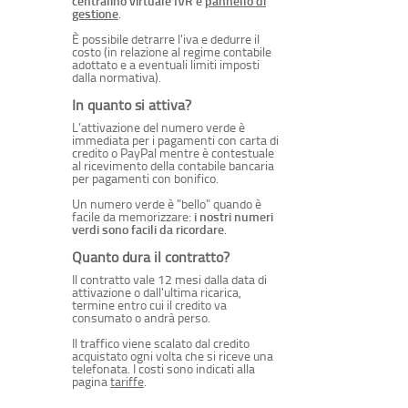
centralino virtuale IVR e
pannello di
gestione
.
800 032 612
È possibile detrarre l'iva e dedurre il
costo (in relazione al regime contabile
adottato e a eventuali limiti imposti
dalla normativa).
800 032 619
In quanto si attiva?
800 03 26 21
L’attivazione del numero verde è
immediata per i pagamenti con carta di
credito o PayPal mentre è contestuale
al ricevimento della contabile bancaria
800 03 26 29
per pagamenti con bonifico.
Un numero verde è "bello" quando è
facile da memorizzare:
800 032 634
i nostri numeri
verdi sono facili da ricordare
.
Quanto dura il contratto?
800 032 651
Il contratto vale 12 mesi dalla data di
attivazione o dall'ultima ricarica,
termine entro cui il credito va
800 032 665
consumato o andrà perso.
Il traffico viene scalato dal credito
800 032 683
acquistato ogni volta che si riceve una
telefonata. I costi sono indicati alla
pagina
tariffe
.
800 032 771