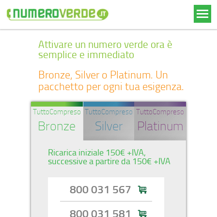
Attivare un numero verde ora è
semplice e immediato
Bronze, Silver o Platinum. Un
pacchetto per ogni tua esigenza.
TuttoCompreso
TuttoCompreso
TuttoCompreso
Bronze
Silver
Platinum
Ricarica iniziale 150€ +IVA,
successive a partire da 150€ +IVA
800 031 567
800 031 581