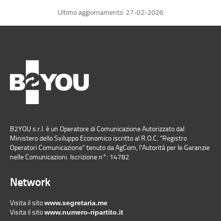
Ultimo aggiornamento: 27-02-2026
800 032 818
800 032 831
800 032 832
800 032 842
800 032 847
B2YOU s.r.l. è un Operatore di Comunicazione Autorizzato dal
Ministero dello Sviluppo Economico iscritto al R.O.C. "Registro
800 032 854
Operatori Comunicazione" tenuto da AgCom, l'Autorità per le Garanzie
nelle Comunicazioni. Iscrizione n°: 14782
800 032 855
Network
800 032 857
Visita il sito
www.segretaria.me
Visita il sito
www.numero-ripartito.it
800 032 864